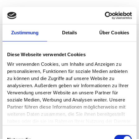
Zum
Main
Inhalt
Men
springen
Zustimmung
Details
Über Cookies
Diese Webseite verwendet Cookies
Wir verwenden Cookies, um Inhalte und Anzeigen zu
personalisieren, Funktionen für soziale Medien anbieten
Seit 1972 steht der Name MZW für Kompetenz und
zu können und die Zugriffe auf unsere Website zu
Beratung rund um die Bereiche Maschinen und
analysieren. Außerdem geben wir Informationen zu Ihrer
Werkzeuge. Dabei haben wir die Wünsche und
Verwendung unserer Website an unsere Partner für
Vorstellungen unserer Kunden stets fest im Blick. Denn
soziale Medien, Werbung und Analysen weiter. Unsere
erst wenn Sie zufrieden sind, haben wir unseren Job gut
Partner führen diese Informationen möglicherweise mit
gemacht und können auch zufrieden sein.
weiteren Daten zusammen, die Sie ihnen bereitgestellt
haben oder die sie im Rahmen Ihrer Nutzung der Dienste
Wir verstehen uns als innovativer, serviceorientierter
gesammelt haben.
Partner des Handwerks und stehen Ihnen – auch vor Ort
Einwilligungsauswahl